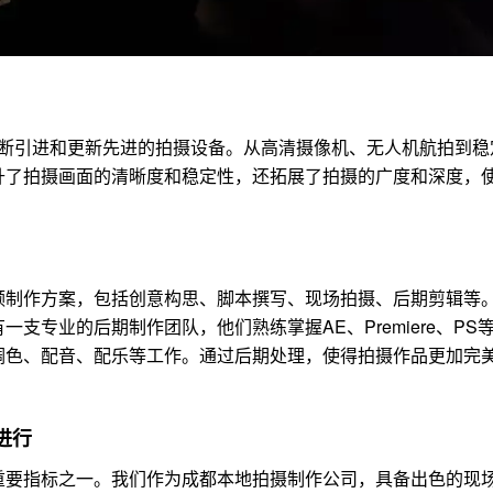
断引进和更新先进的拍摄设备。从高清摄像机、无人机航拍到稳
升了拍摄画面的清晰度和稳定性，还拓展了拍摄的广度和深度，
频制作方案，包括创意构思、脚本撰写、现场拍摄、后期剪辑等
支专业的后期制作团队，他们熟练掌握AE、Premiere、PS
调色、配音、配乐等工作。通过后期处理，使得拍摄作品更加完
进行
重要指标之一。我们作为成都本地拍摄制作公司，具备出色的现