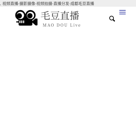
,
视频直播-摄影摄像-视频拍摄-直播分发-成都毛豆直播