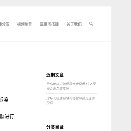
播分发
视频制作
直播间搭建
关于我们
近期文章
带你走进中韩贸易大会现场 线上视
频会议包装投屏
比特大陆成都站现场视频会议连线
低噪
投屏
电脑进行
分类目录