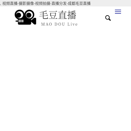
,
视频直播-摄影摄像-视频拍摄-直播分发-成都毛豆直播