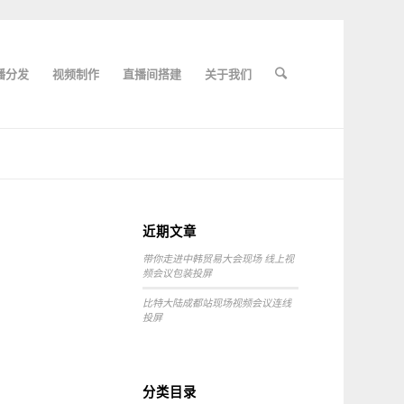
播分发
视频制作
直播间搭建
关于我们
近期文章
带你走进中韩贸易大会现场 线上视
频会议包装投屏
比特大陆成都站现场视频会议连线
投屏
分类目录