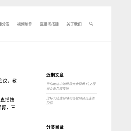
播分发
视频制作
直播间搭建
关于我们
近期文章
会议，教
带你走进中韩贸易大会现场 线上视
频会议包装投屏
比特大陆成都站现场视频会议连线
摄直播技
投屏
摇臂，三
分类目录