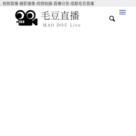
,
视频直播-摄影摄像-视频拍摄-直播分发-成都毛豆直播