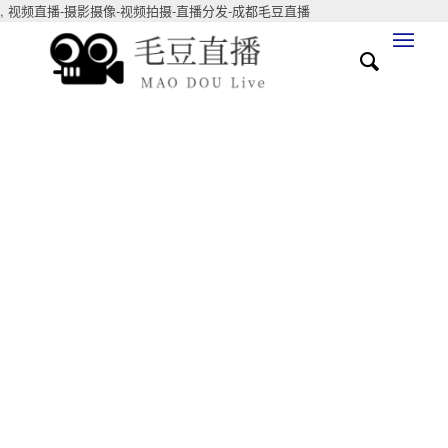
,
视频直播-摄影摄像-视频拍摄-直播分发-成都毛豆直播