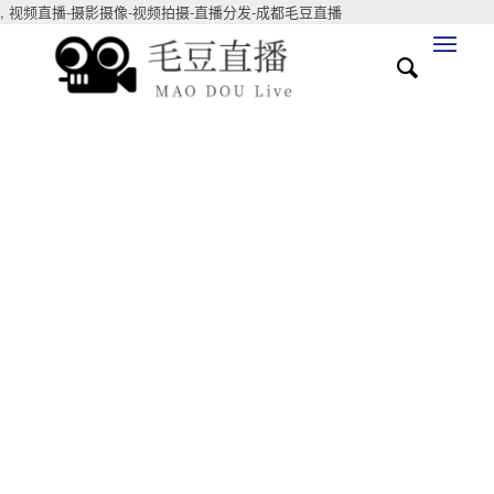
,
视频直播-摄影摄像-视频拍摄-直播分发-成都毛豆直播