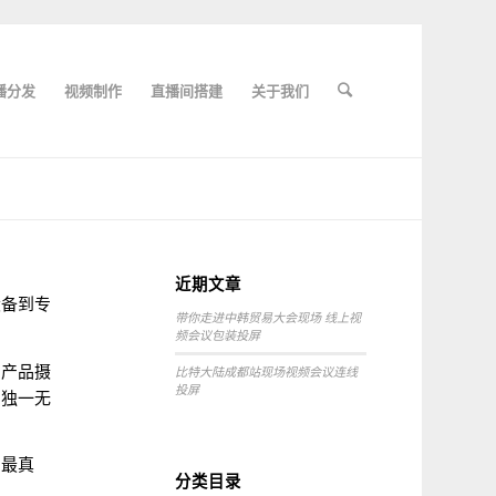
播分发
视频制作
直播间搭建
关于我们
近期文章
设备到专
带你走进中韩贸易大会现场 线上视
频会议包装投屏
、产品摄
比特大陆成都站现场视频会议连线
投屏
出独一无
到最真
分类目录