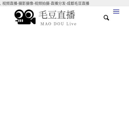
,
视频直播-摄影摄像-视频拍摄-直播分发-成都毛豆直播