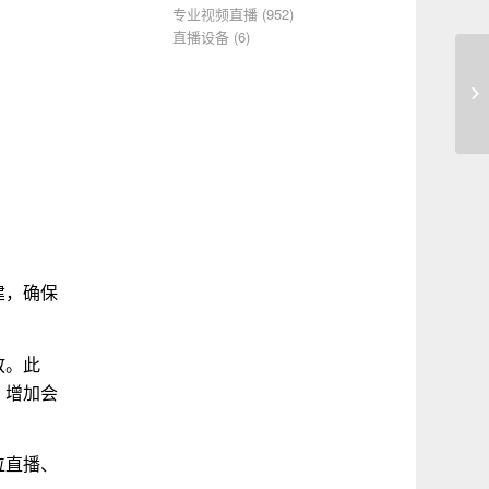
专业视频直播
(952)
直播设备
(6)
成
建，确保
放。此
，增加会
位直播、