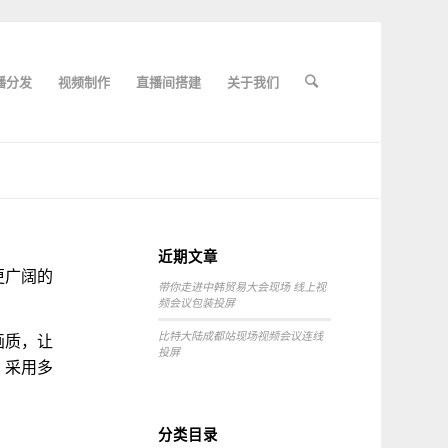
播分发
视频制作
直播间搭建
关于我们
近期文章
更广阔的
带你走进中韩贸易大会现场 线上视
频会议包装投屏
比特大陆成都站现场视频会议连线
画质，让
投屏
，采用多
分类目录