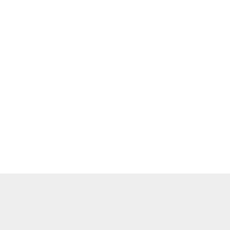
1fcc928ee7843f4553c1c87d9d9d56f3_